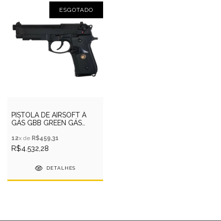
ESGOTADO
PISTOLA DE AIRSOFT À
GÁS GBB GREEN GÁS
M9A1 BK 6MM - WE
12
x de
R$459,31
R$4.532,28
DETALHES