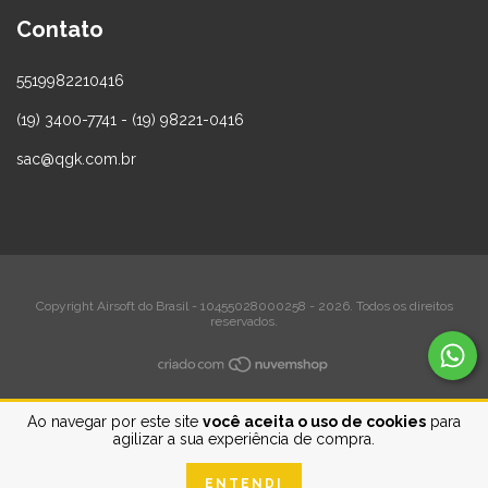
Contato
5519982210416
(19) 3400-7741 - (19) 98221-0416
sac@qgk.com.br
Copyright Airsoft do Brasil - 10455028000258 - 2026. Todos os direitos
reservados.
Ao navegar por este site
você aceita o uso de cookies
para
agilizar a sua experiência de compra.
ENTENDI