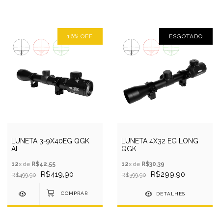
16
%
OFF
ESGOTADO
LUNETA 3-9X40EG QGK
LUNETA 4X32 EG LONG
AL
QGK
12
x de
R$42,55
12
x de
R$30,39
R$419,90
R$299,90
R$499,90
R$399,90
DETALHES