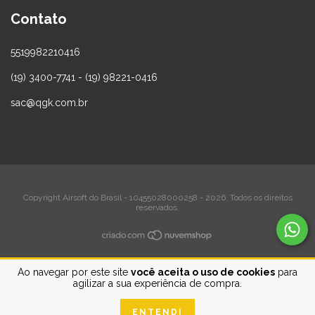
Contato
5519982210416
(19) 3400-7741 - (19) 98221-0416
sac@qgk.com.br
Copyright Airsoft do Brasil - 10455028000258 - 2026. Todos os direitos
reservados.
Ao navegar por este site
você aceita o uso de cookies
para
agilizar a sua experiência de compra.
ENTENDI