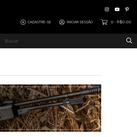
0
R$0,00
CADASTRE-SE
INICIAR SESSÃO
-
Térmicos