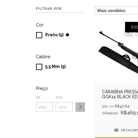
FILTRAR POR
Cor
ES
Preto (5)
Calibre
5.5 Mm (5)
Preço
CARABINA PRESS
QGK14 BLACK ED
DE
ATÉ
5.5MM + CAPA + 
12
x de
R$47,62
R$469,
R$699,90
DETALHE