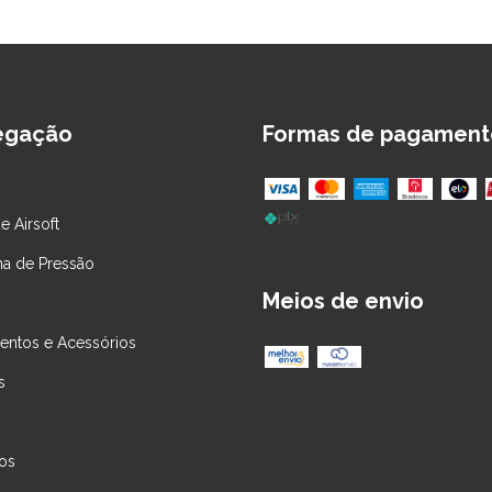
egação
Formas de pagament
e Airsoft
na de Pressão
Meios de envio
entos e Acessórios
s
os