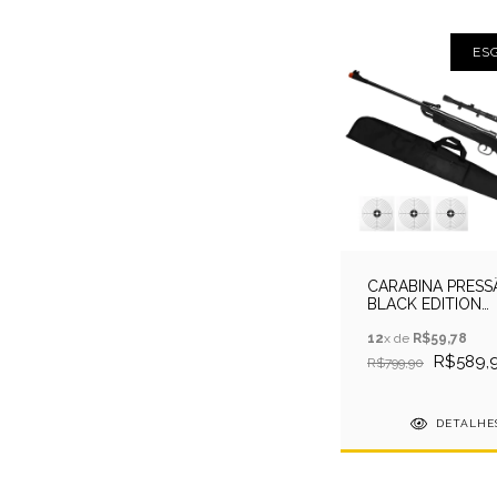
ES
CARABINA PRESS
BLACK EDITION
5.5MM+CAPA+CH
12
x de
R$59,78
R$589,
R$799,90
DETALHE