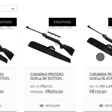
GOTADO
ESGOTADO
ÃO
CARABINA PRESSÃO
CARABINA P
ITION
QGK14 BK EDITION
QGK14 BLACK
ALVO
5.5MM+CAPA+LUNETA+ALVO
5.5MM+CAPA
12
x de
R$57,75
12
x de
R$74,9
90
R$569,90
R$739,90
R$789,90
S
DETALHES
DET