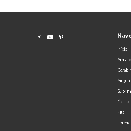
Nav
Início
Arma d
Carabi
Airgun
Suprim
Óptico
Kits
Térmic