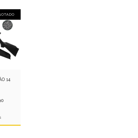
GOTADO
ÃO 14
UMBO+LUNETA
90
S