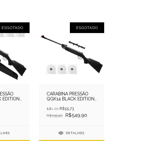
ESGOTADO
ESGOTADO
RESSÃO
CARABINA PRESSÃO
 EDITION
QGK14 BLACK EDITION
+CHUMBO+ALVO
5.5MM + LUNETA + ALVO
8
12
x de
R$55,73
R$549,90
R$759,90
ALHES
DETALHES