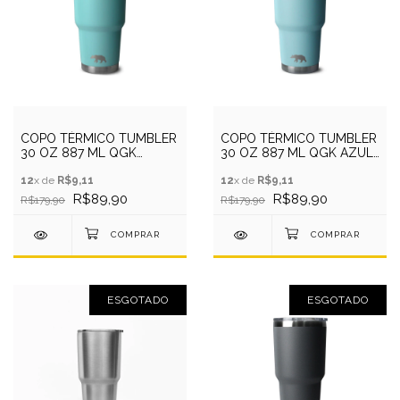
COPO TÉRMICO TUMBLER
COPO TÉRMICO TUMBLER
30 OZ 887 ML QGK
30 OZ 887 ML QGK AZUL
TURQUESA COM TAMPA
HALF COM TAMPA
12
x de
R$9,11
12
x de
R$9,11
R$89,90
R$89,90
R$179,90
R$179,90
ESGOTADO
ESGOTADO