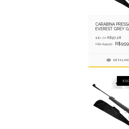
CARABINA PRESS
EVEREST GREY G
RAM 5.5MM QGK 
12
x de
R$97,28
R$959
R$1.649,90
DETALHE
ES