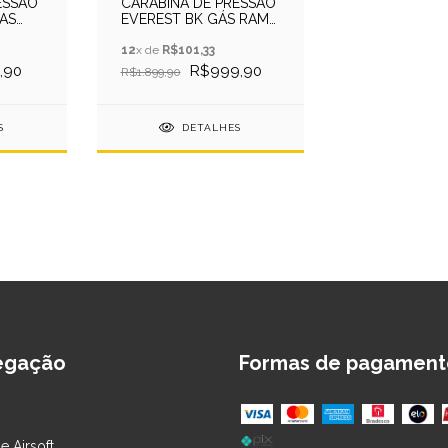
ESSAO
CARABINA DE PRESSÃO
AS
EVEREST BK GÁS RAM
5.5MM QGK
12
x de
R$101,33
,90
R$999,90
R$1.899,90
S
DETALHES
egação
Formas de pagament
e Airsoft