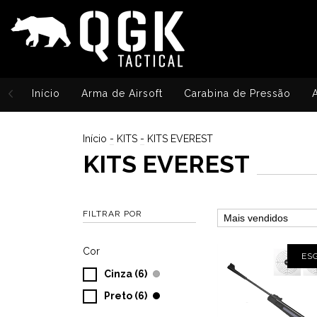
Início
Arma de Airsoft
Carabina de Pressão
Início
-
KITS
-
KITS EVEREST
KITS EVEREST
FILTRAR POR
Cor
ES
Cinza (6)
Preto (6)