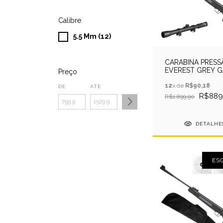
Calibre
5.5 Mm (12)
CARABINA PRESS
EVEREST GREY G
Preço
RAM 5.5MM QGK 
LUNETA
12
x de
R$90,18
DE
ATÉ
R$889
R$1.899,90
DETALHE
ES