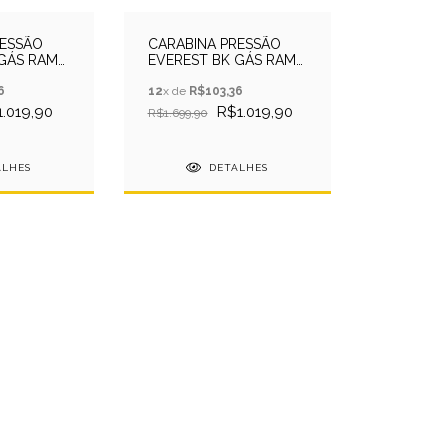
RESSÃO
CARABINA PRESSÃO
 GÁS RAM
EVEREST BK GÁS RAM
A +
5.5 QGK + CAPA +
6
CHUMBO
12
x de
R$103,36
.019,90
R$1.019,90
R$1.699,90
ALHES
DETALHES