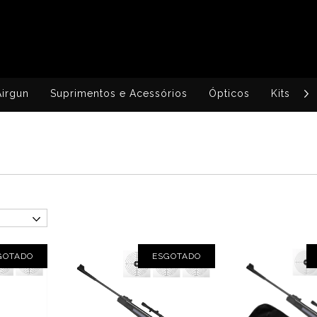
Airgun
Suprimentos e Acessórios
Ópticos
Kits
GOTADO
ESGOTADO