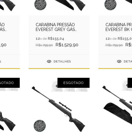
ÃO
CARABINA PRESSÃO
CARABINA P
ÁS
EVEREST GREY GÁS
EVEREST BK
+ CAPA
RAM
5.5QGK+CAP
5.5+CAPA+CHUMB+LUNETA
12
x de
R$155,04
12
x de
R$155,0
,90
R$1.529,90
R$
R$1.799,90
R$1.799,90
S
DETALHES
DET
GOTADO
ESGOTADO