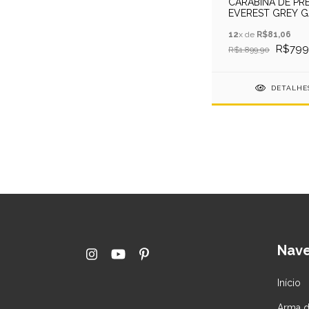
CARABINA DE PR
EVEREST GREY G
RAM 5,5MM QGK
12
x de
R$81,06
R$799
R$1.899,90
DETALHE
Nav
Início
Arma d