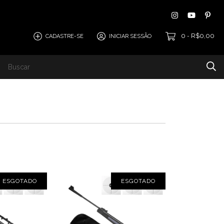
0
R$0,00
CADASTRE-SE
INICIAR SESSÃO
-
Térmicos
ESGOTADO
ESGOTADO