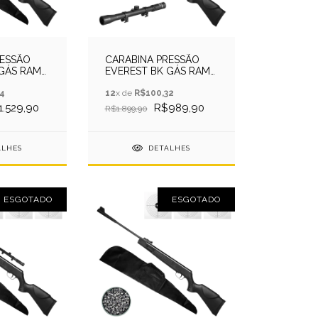
RESSÃO
CARABINA PRESSÃO
 GÁS RAM
EVEREST BK GÁS RAM
A+CHUMB+LUNETA
5.5MM QGK + LUNETA
4
12
x de
R$100,32
1.529,90
R$989,90
R$1.899,90
ALHES
DETALHES
ESGOTADO
ESGOTADO