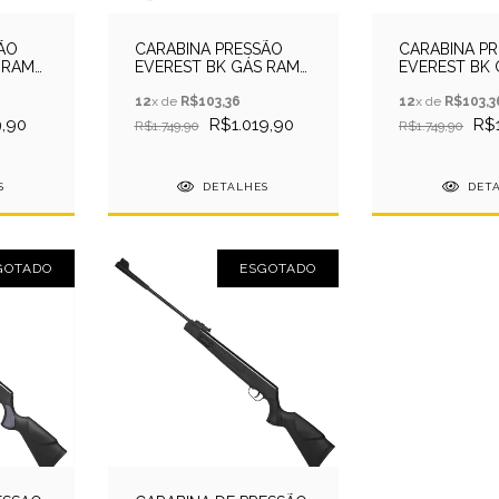
ÃO
CARABINA PRESSÃO
CARABINA P
 RAM
EVEREST BK GÁS RAM
EVEREST BK
A
5.5 QGK + CHUMB +
5.5 QGK + CAP
LUNETA
12
x de
R$103,36
LUNETA
12
x de
R$103,3
,90
R$1.019,90
R$1
R$1.749,90
R$1.749,90
S
DETALHES
DET
GOTADO
ESGOTADO