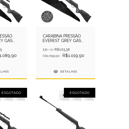
RESSÃO
CARABINA PRESSÃO
EY GÁS
EVEREST GREY GÁS
+CAPA +
RAM 5.5 QGK +CAPA +
5
CHUMBO
12
x de
R$103,36
1.089,90
R$1.019,90
R$1.699,90
ALHES
DETALHES
ESGOTADO
ESGOTADO