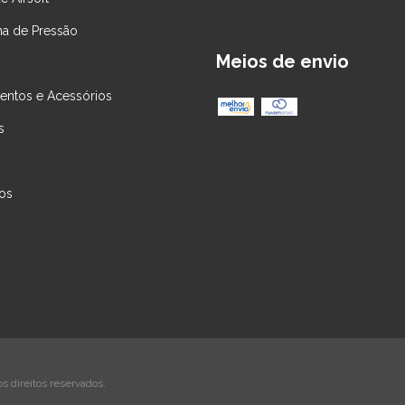
na de Pressão
Meios de envio
entos e Acessórios
s
os
s direitos reservados.