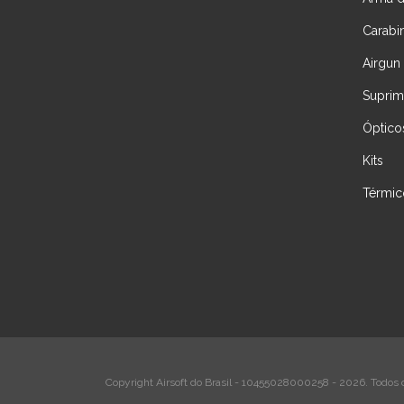
Carabi
Airgun
Suprim
Óptico
Kits
Térmic
Copyright Airsoft do Brasil - 10455028000258 - 2026. Todos o