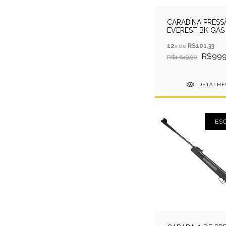
CARABINA PRESS
EVEREST BK GÁS
5.5MM QGK + CAP
12
x de
R$101,33
R$999
R$1.649,90
DETALHE
ES