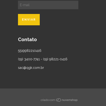
Contato
5519982210416
(19) 3400-7741 - (19) 98221-0416
sac@qgk.com.br