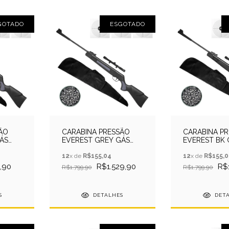
GOTADO
ESGOTADO
ÃO
CARABINA PRESSÃO
CARABINA P
ÁS
EVEREST GREY GÁS
EVEREST BK
+ CAPA
RAM
5.5QGK+CAP
5.5+CAPA+CHUMB+LUNETA
12
x de
R$155,04
12
x de
R$155,0
,90
R$1.529,90
R$
R$1.799,90
R$1.799,90
S
DETALHES
DET