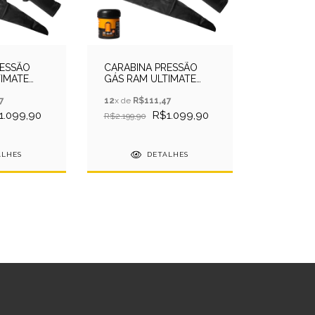
RESSÃO
CARABINA PRESSÃO
TIMATE
GÁS RAM ULTIMATE
L
4,5M - EKOL
TA+ALVO
7
+CAPA+HELLBOY+ALVO
12
x de
R$111,47
1.099,90
R$1.099,90
R$2.199,90
ALHES
DETALHES