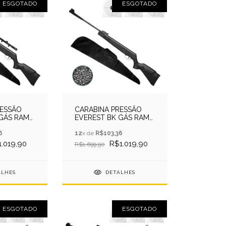
ESGOTADO
ESGOTADO
RESSÃO
CARABINA PRESSÃO
 GÁS RAM
EVEREST BK GÁS RAM
A +
5.5 QGK + CAPA +
6
CHUMBO
12
x de
R$103,36
.019,90
R$1.019,90
R$1.699,90
ALHES
DETALHES
ESGOTADO
ESGOTADO