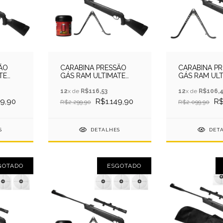
ÃO
CARABINA PRESSÃO
CARABINA P
TE
GÁS RAM ULTIMATE
GÁS RAM UL
EKOL
4,5MM - QGK BY EKOL
4,5MM - QGK 
+FIREFLY+ALVO
12
x de
R$116,53
LUNETA+ALV
12
x de
R$106,
9,90
R$1.149,90
R$
R$2.299,90
R$2.099,90
S
DETALHES
DET
GOTADO
ESGOTADO