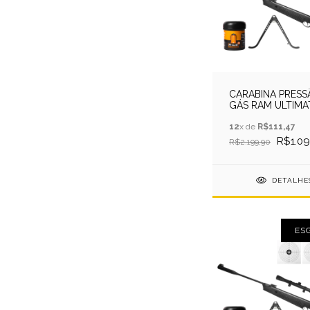
CARABINA PRESS
GÁS RAM ULTIMA
4,5MM - QGK BY 
+HELLBOY+ALVO
12
x de
R$111,47
R$1.09
R$2.199,90
DETALHE
ES