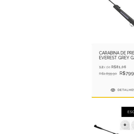
CARABINA DE PR
EVEREST GREY G
RAM 5,5MM QGK
12
x de
R$81,06
R$799
R$1.899,90
DETALHE
ES