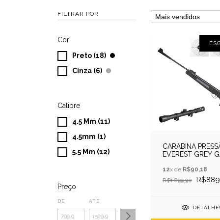
FILTRAR POR
Cor
ES
Preto (18)
Cinza (6)
Calibre
4.5 Mm (11)
4.5mm (1)
CARABINA PRESS
5.5 Mm (12)
EVEREST GREY G
RAM 5.5MM QGK 
LUNETA
12
x de
R$90,18
R$889
R$1.899,90
Preço
DE
ATÉ
DETALHE