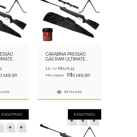
RESSÃO
CARABINA PRESSÃO
TIMATE
GÁS RAM ULTIMATE
L
4,5MM - EKOL
+LUNETA+ALVO
3
+CAPA+FIREF+LUNETA+ALVO
12
x de
R$116,53
1.149,90
R$1.149,90
R$2.299,90
ALHES
DETALHES
ESGOTADO
ESGOTADO