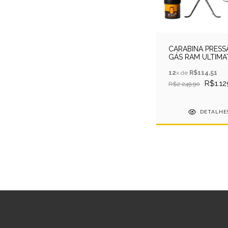
CARABINA PRESS
GÁS RAM ULTIMA
4,5MM - EKOL
+HELLB+LUNETA+
12
x de
R$114,51
R$1.12
R$2.249,90
DETALHE