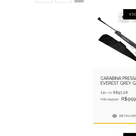
ES
CARABINA PRESS
EVEREST GREY G
RAM 5.5MM QGK 
12
x de
R$97,28
R$959
R$1.649,90
DETALHE