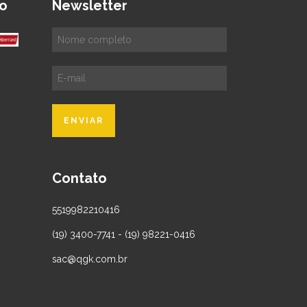
o
Newsletter
Contato
5519982210416
(19) 3400-7741 - (19) 98221-0416
sac@qgk.com.br