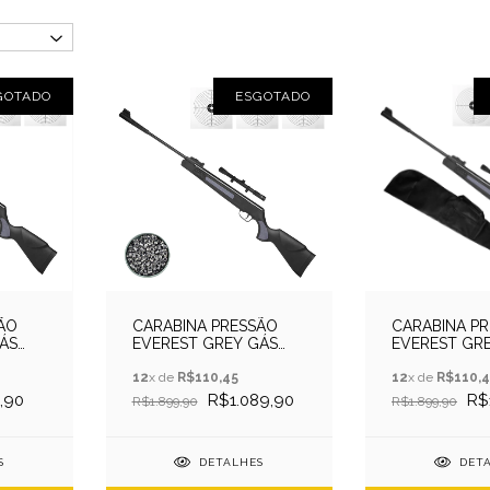
GOTADO
ESGOTADO
ÃO
CARABINA PRESSÃO
CARABINA P
ÁS
EVEREST GREY GÁS
EVEREST GR
+
RAM 5.5 QGK
RAM 5.5 QGK 
+CHUMB+LUNETA
12
x de
R$110,45
LUNETA
12
x de
R$110,4
,90
R$1.089,90
R$
R$1.899,90
R$1.899,90
S
DETALHES
DET