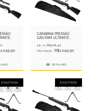
RESSÃO
CARABINA PRESSÃO
TIMATE
GÁS RAM ULTIMATE
BY EKOL +
4,5MM - QGK BY EKOL +
O
40
CAPA + ALVO
12
x de
R$106,40
1.049,90
R$1.049,90
R$2.099,90
ALHES
DETALHES
ESGOTADO
ESGOTADO