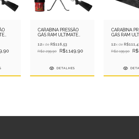
ÃO
CARABINA PRESSÃO
CARABINA P
TE
GÁS RAM ULTIMATE
GÁS RAM UL
4,5MM - EKOL
4,5MM - EKO
ALVO
+FIREF+LUNETA+ALVO
12
x de
R$116,53
+CAPA+LUNE
12
x de
R$111,4
9,90
R$1.149,90
R$
R$2.299,90
R$2.199,90
S
DETALHES
DET