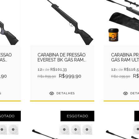
ESSAO
CARABINA DE PRESSÃO
CARABINA P
AS
EVEREST BK GÁS RAM
GÁS RAM UL
5.5MM QGK
4,5MM - EKO
12
x de
R$101,33
+CAPA+HELLB
12
x de
R$116,5
,90
R$999,90
R$
R$1.899,90
R$2.299,90
S
DETALHES
DET
GOTADO
ESGOTADO