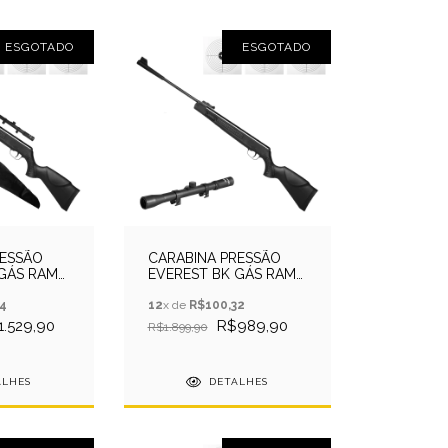
ESGOTADO
ESGOTADO
RESSÃO
CARABINA PRESSÃO
 GÁS RAM
EVEREST BK GÁS RAM
A+CHUMB+LUNETA
5.5MM QGK + LUNETA
4
12
x de
R$100,32
1.529,90
R$989,90
R$1.899,90
ALHES
DETALHES