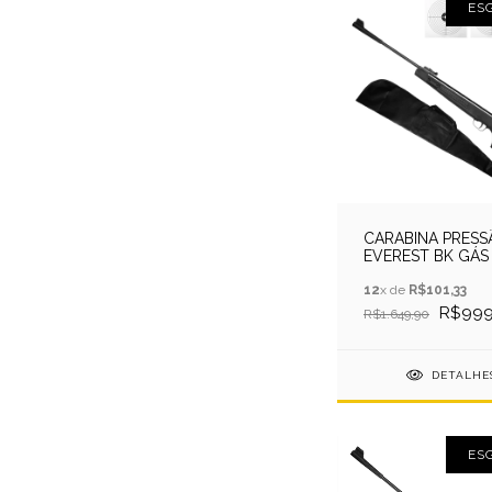
ES
CARABINA PRESS
EVEREST BK GÁS
5.5MM QGK + CAP
12
x de
R$101,33
R$999
R$1.649,90
DETALHE
ES