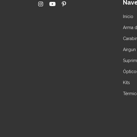
Nav
Início
Arma d
Carabi
Airgun
Suprim
Óptico
Kits
Térmic